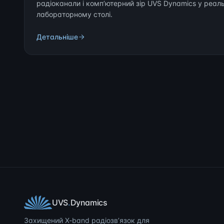
радіоканали і компʼютерний зір UVS Dynamics у реаль
лабораторному столі.
Детальніше
UVS
.
Dynamics
Захищений X-band радіозвʼязок для