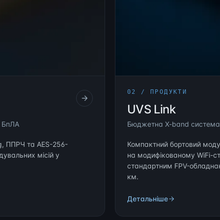
02 / ПРОДУКТИ
UVS Link
х БпЛА
Бюджетна X-band система
g, ППРЧ та AES-256-
Компактний бортовий модул
дувальних місій у
на модифікованому WiFi-ст
стандартним FPV-обладнан
км.
Детальніше