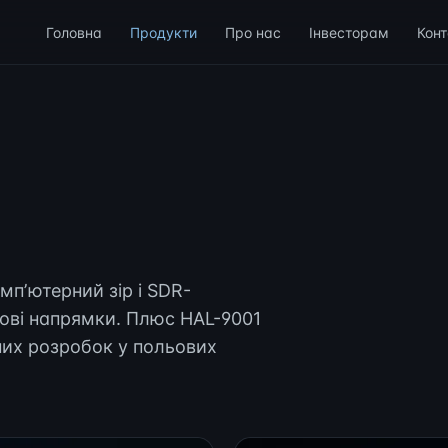
Головна
Продукти
Про нас
Інвесторам
Конт
мпʼютерний зір і SDR-
ові напрямки. Плюс HAL-9001
них розробок у польових