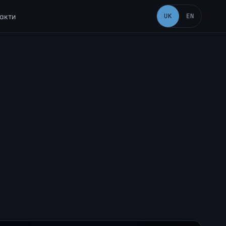
акти
UK
EN