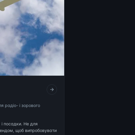
я радіо- і зорового
і посадки. Не для
стендом, щоб випробовувати