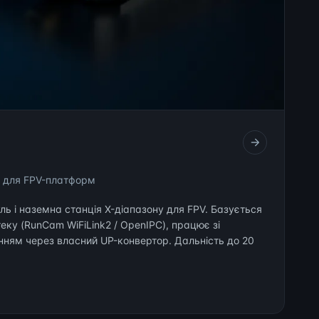
 для FPV-платформ
ь і наземна станція X-діапазону для FPV. Базується
еку (RunCam WiFiLink2 / OpenIPC), працює зі
ням через власний UP-конвертор. Дальність до 20