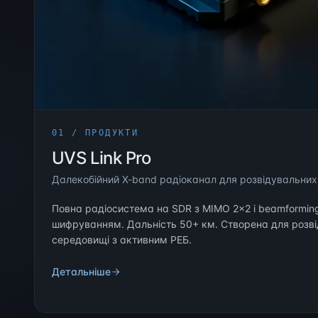
01 / ПРОДУКТИ
UVS Link Pro
Далекобійний X-band радіоканал для розвідувальни
Повна радіосистема на SDR з MIMO 2×2 і beamformin
шифруванням. Дальність 50+ км. Створена для розві
середовищі з активним РЕБ.
Детальніше