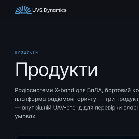
Перейти до контенту
UVS
.
Dynamics
ПРОДУКТИ
Продукти
Радіосистеми X-band для БпЛА, бортовий ко
платформа радіомоніторингу — три продукт
— внутрішній UAV-стенд для перевірки влас
умовах.