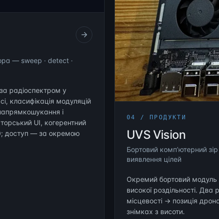
а — sweep · detect ·
за радіоспектром у
сі, класифікація модуляцій
 напрямкошукання і
04 / ПРОДУКТИ
торський UI, когерентний
UVS Vision
.0; доступ — за окремою
Бортовий компʼютерний зір
виявлення цілей
Окремий бортовий модуль н
високої роздільності. Два 
місцевості → позиція дрона
знімках з висоти.