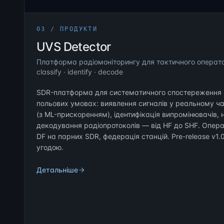
03 / ПРОДУКТИ
UVS Detector
Платформа радіомоніторингу для тактичного оператор
classify · identify · decode
SDR-платформа для систематичного спостереження 
польових умовах: виявлення сигналів у реальному ча
(з ML-прискоренням), ідентифікація випромінювачів,
декодування радіопротоколів — від HF до SHF. Опера
DF на парних SDR, федерація станцій. Pre-release v1
угодою.
Детальніше