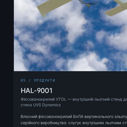
05 / ПРОДУКТИ
HAL-9001
Фіксованокрилий VTOL — внутрішній льотний стенд дл
стека UVS Dynamics
Власний фіксованокрилий БпЛА вертикального зльоту 
серійного виробництва: слугує внутрішнім льотним 